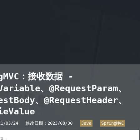
ngMVC：接收数据 -
Variable、@RequestParam、
estBody、@RequestHeader、
ieValue
21/03/24
修改日期：
2023/08/30
Java
SpringMVC
码：