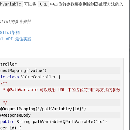
thVariable
可以将
URL
中占位符参数绑定到控制器处理方法的入
stful的参考资料
STful架构
ful API 最佳实践
ntroller
questMapping
(
"value"
)
lic
class
ValueController
{
/**
位符到目标方法的参数
     */
@RequestMapping
(
"/pathVariable/{id}"
)
@ResponseBody
public
String
 pathVariable
(
@PathVariable
(
"id"
)
eger
 id
)
{