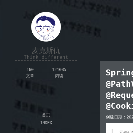
麦克斯仇
Think different
160
121085
Spri
文章
阅读
@Path
@Requ
@Cook
首页
创建日期：
20
INDEX
示例代