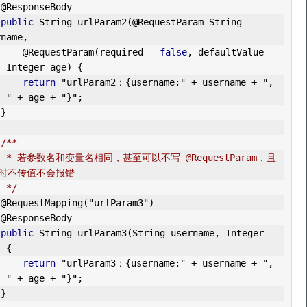
@ResponseBody
public
String
 urlParam2
(
@RequestParam
String
rname
,
@RequestParam
(
required 
=
false
,
 defaultValue 
=
)
Integer
 age
)
{
return
"urlParam2：{username:"
+
 username 
+
", 
: "
+
 age 
+
"}"
;
}
/**
stParam，且
时不传值不会报错
     */
@RequestMapping
(
"urlParam3"
)
@ResponseBody
public
String
 urlParam3
(
String
 username
,
Integer
)
{
return
"urlParam3：{username:"
+
 username 
+
", 
: "
+
 age 
+
"}"
;
}