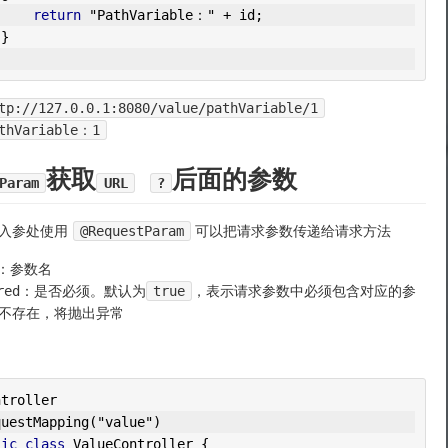
return
"PathVariable："
+
 id
;
}
tp://127.0.0.1:8080/value/pathVariable/1
thVariable：1
获取
后面的参数
Param
URL
?
入参处使用
@RequestParam
可以把请求参数传递给请求方法
e：参数名
uired：是否必须。默认为
true
，表示请求参数中必须包含对应的参
不存在，将抛出异常
ntroller
questMapping
(
"value"
)
lic
class
ValueController
{