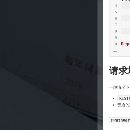
Req
请求
一般情况下
REST
普通的
@PathVar