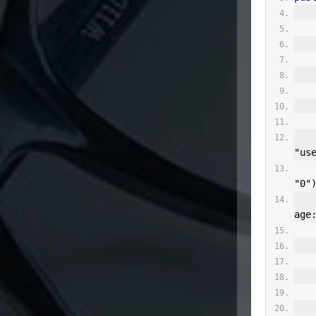
"us
"0"
age