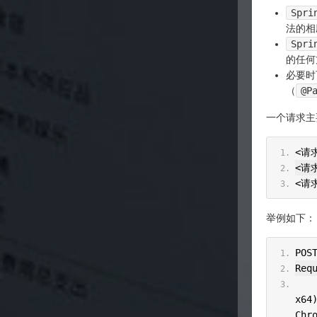
Spri
法的相
Spri
的任何
必要时
（
@P
一个请求主
<请
<请
<请
举例如下：
POS
Req
x64
Chr