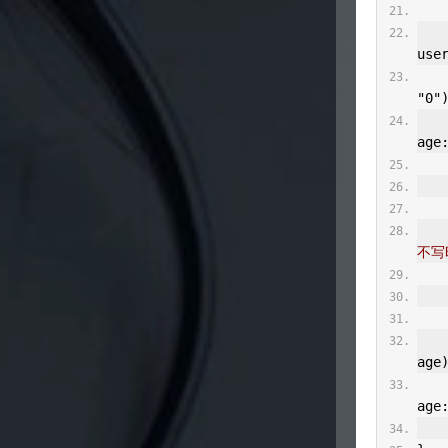
use
"0"
age
     * 若参数名和变量名相同，甚至可以不写 @Reque
不写
age
age