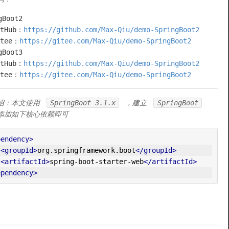
gBoot2
itHub：
https://github.com/Max-Qiu/demo-SpringBoot2
itee：
https://gitee.com/Max-Qiu/demo-SpringBoot2
gBoot3
itHub：
https://github.com/Max-Qiu/demo-SpringBoot2
itee：
https://gitee.com/Max-Qiu/demo-SpringBoot2
绍：本文使用
SpringBoot 3.1.x
，建立
SpringBoot
添加如下核心依赖即可
pendency>
<groupId>
org.springframework.boot
</groupId>
<artifactId>
spring-boot-starter-web
</artifactId>
ependency>