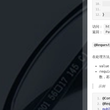
}
访问：
ht
返回：
Pa
@Request
在处理方法
valu
req
数，若
示例
@Co
@Re
pub