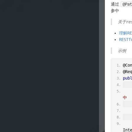
通过
@Pa
参中
关于re
理解RE
REST
示例
@Co
@Re
pub
     * @PathVariable 可以映射 URL 中的占
中
Int