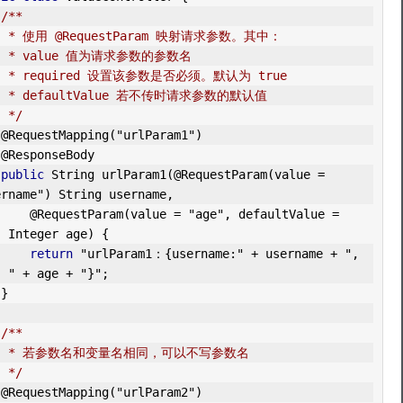
/**
     * 使用 @RequestParam 映射请求参数。其中：
     * value 值为请求参数的参数名
     * required 设置该参数是否必须。默认为 true
     * defaultValue 若不传时请求参数的默认值
     */
@RequestMapping
(
"urlParam1"
)
@ResponseBody
public
String
 urlParam1
(
@RequestParam
(
value 
=
ername"
)
String
 username
,
@RequestParam
(
value 
=
"age"
,
 defaultValue 
=
)
Integer
 age
)
{
return
"urlParam1：{username:"
+
 username 
+
", 
: "
+
 age 
+
"}"
;
}
/**
     * 若参数名和变量名相同，可以不写参数名
     */
@RequestMapping
(
"urlParam2"
)