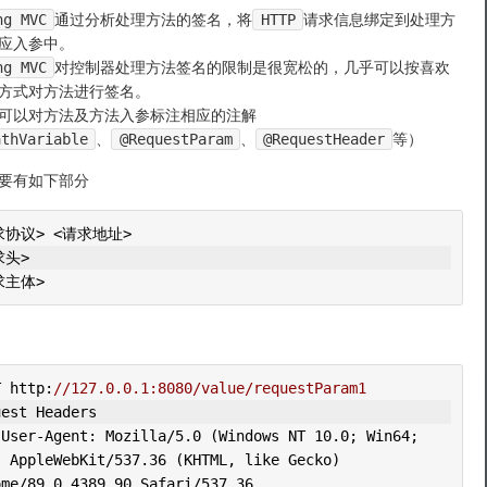
ng MVC
通过分析处理方法的签名，将
HTTP
请求信息绑定到处理方
应入参中。
ng MVC
对控制器处理方法签名的限制是很宽松的，几乎可以按喜欢
方式对方法进行签名。
可以对方法及方法入参标注相应的注解
athVariable
、
@RequestParam
、
@RequestHeader
等）
要有如下部分
求协议> <请求地址>
求头>
求主体>
T http
:
//127.0.0.1:8080/value/requestParam1
uest
Headers
User
-
Agent
:
Mozilla
/
5.0
(
Windows
 NT 
10.0
;
Win64
;
)
AppleWebKit
/
537.36
(
KHTML
,
 like 
Gecko
)
ome
/
89.0
.
4389.90
Safari
/
537.36