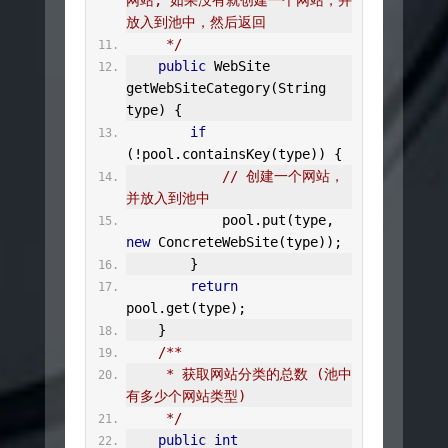
网站, 如果没有就创建一个网站，并
放入到池中，然后返回
     */
public
WebSite
getWebSiteCategory
(
String
type
)
{
if
(!
pool
.
containsKey
(
type
))
{
// 创建一个网站，
并放入到池中
            pool
.
put
(
type
,
new
ConcreteWebSite
(
type
));
}
return
pool
.
get
(
type
);
}
/**
     * 获取网站分类的总数 (池中
有多少个网站类型)
     */
public
int