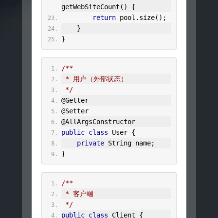
getWebSiteCount
()
{
return
 pool
.
size
();
}
}
/**
 * 用户（外部状态）
 */
@Getter
@Setter
@AllArgsConstructor
public
class
User
{
private
String
 name
;
}
/**
 * 客户端
 */
public
class
Client
{