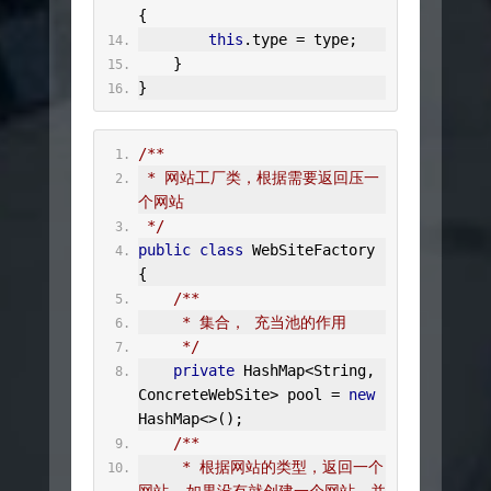
{
this
.
type 
=
 type
;
}
}
/**
 * 网站工厂类，根据需要返回压一
个网站
 */
public
class
WebSiteFactory
{
/**
     * 集合， 充当池的作用
     */
private
HashMap
<
String
,
ConcreteWebSite
>
 pool 
=
new
HashMap
<>();
/**
     * 根据网站的类型，返回一个