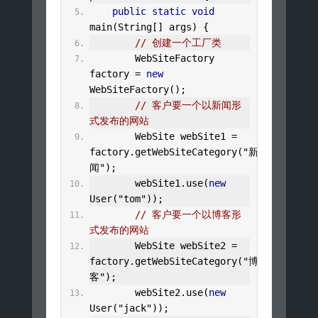
public
static
void
main
(
String
[]
 args
)
{
// 创建一个工厂类
WebSiteFactory
factory 
=
new
WebSiteFactory
();
// 客户要一个以新闻形
式发布的网站
WebSite
 webSite1 
=
factory
.
getWebSiteCategory
(
"新
闻"
);
        webSite1
.
use
(
new
User
(
"tom"
));
// 客户要一个以博客形
式发布的网站
WebSite
 webSite2 
=
factory
.
getWebSiteCategory
(
"博
客"
);
        webSite2
.
use
(
new
User
(
"jack"
));