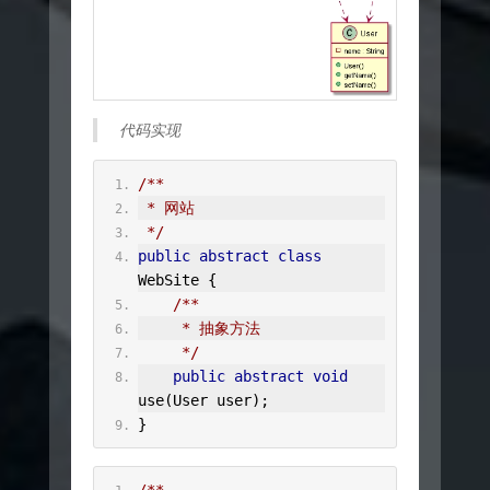
代码实现
/**
 * 网站
 */
public
abstract
class
WebSite
{
/**
     * 抽象方法
     */
public
abstract
void
use
(
User
 user
);
}