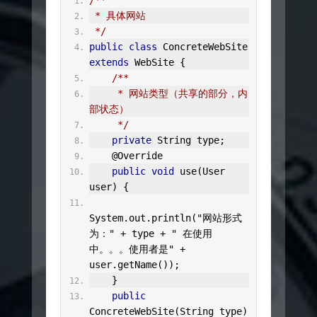
/**
 * 具体网站
 */
public
class
ConcreteWebSite
extends
WebSite
{
/**
     * 网站类型（共享的部分，内
部状态）
     */
private
String
 type
;
@Override
public
void
 use
(
User
user
)
{
System
.
out
.
println
(
"网站形式
为："
+
 type 
+
" 在使用
中。。。使用者是"
+
user
.
getName
());
}
public
ConcreteWebSite
(
String
 type
)