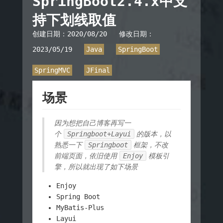
SpringBoot2.4.x中支
持下划线取值
创建日期：
2020/08/20
修改日期：
2023/05/19
Java
SpringBoot
SpringMVC
JFinal
场景
因为想把自己博客再写一
个
Springboot+Layui
的版本，以
熟悉一下
Springboot
框架，不改
前端页面，依旧使用
Enjoy
模板引
擎，所以就出现了如下场景
Enjoy
Spring Boot
MyBatis-Plus
Layui