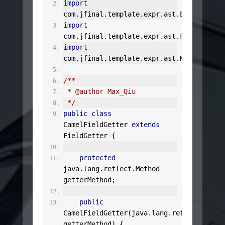
import
com
.
jfinal
.
template
.
expr
.
ast
.
ExprList
;
import
com
.
jfinal
.
template
.
expr
.
ast
.
FieldGetter
import
com
.
jfinal
.
template
.
expr
.
ast
.
MethodKit
;
/**
 * @author Max_Qiu
 */
public
class
CamelFieldGetter
extends
FieldGetter
{
protected
java
.
lang
.
reflect
.
Method
getterMethod
;
public
CamelFieldGetter
(
java
.
lang
.
reflect
.
Metho
getterMethod
)
{