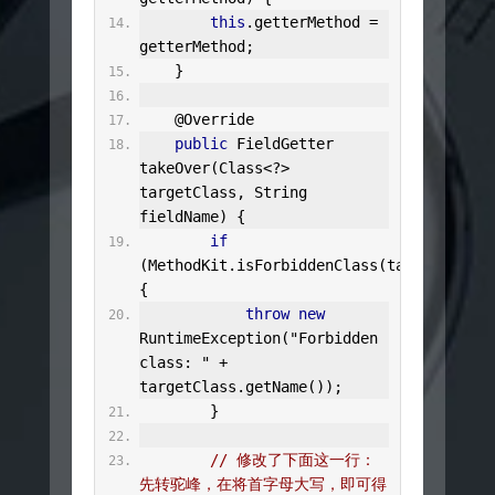
this
.
getterMethod 
=
getterMethod
;
}
@Override
public
FieldGetter
takeOver
(
Class
<?>
targetClass
,
String
fieldName
)
{
if
(
MethodKit
.
isForbiddenClass
(
targetClass
)
{
throw
new
RuntimeException
(
"Forbidden 
class: "
+
targetClass
.
getName
());
}
// 修改了下面这一行：
先转驼峰，在将首字母大写，即可得