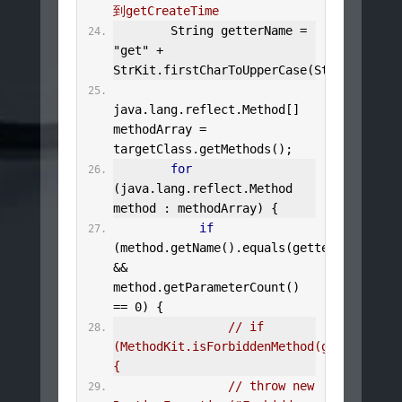
到getCreateTime
String
 getterName 
=
"get"
+
StrKit
.
firstCharToUpperCase
(
StrKit
.
toCam
java
.
lang
.
reflect
.
Method
[]
methodArray 
=
targetClass
.
getMethods
();
for
(
java
.
lang
.
reflect
.
Method
method 
:
 methodArray
)
{
if
(
method
.
getName
().
equals
(
getterName
)
&&
method
.
getParameterCount
()
==
0
)
{
// if 
(MethodKit.isForbiddenMethod(getterName))
{
// throw new 