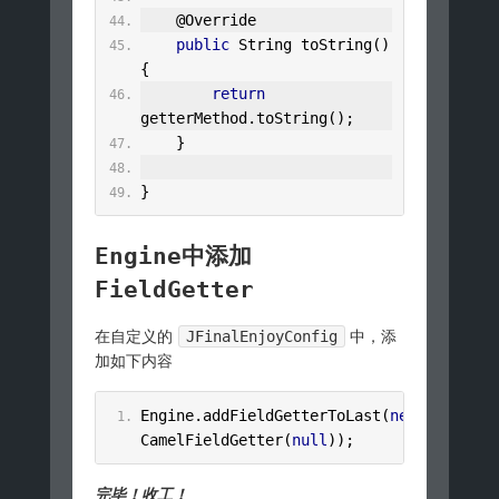
@Override
public
String
 toString
()
{
return
getterMethod
.
toString
();
}
}
Engine中添加
FieldGetter
在自定义的
JFinalEnjoyConfig
中，添
加如下内容
Engine
.
addFieldGetterToLast
(
new
CamelFieldGetter
(
null
));
完毕！收工！