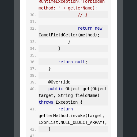
RuntimeException("Forbidden 
method: " + getterName);
// }
return
new
CamelFieldGetter
(
method
);
}
}
return
null
;
}
@Override
public
Object
 get
(
Object
target
,
String
 fieldName
)
throws
Exception
{
return
getterMethod
.
invoke
(
target
,
ExprList
.
NULL_OBJECT_ARRAY
);
}