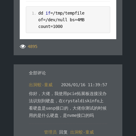
dd 
if
=/
tmp
/
tempfile 
of
=/
dev
/
null bs
=
4MB
count
=
1000
4895
全部评论
出洞蛟-童威
2026/01/16 11:39:57
你好，大佬，我使用pcie拓展板连接没办
法识别到硬盘，在crystaldiskinfo上
看硬盘是uasp接口的，大佬你测试的时候
用的是什么硬盘，是nvme接口的吗
管理员
回复
出洞蛟-童威