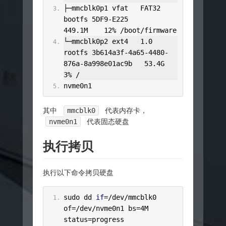
├─
mmcblk0p1 vfat   FAT32 
bootfs 
5DF9
-
E225                       
449.1M
12
%
/boot/
firmware
└─
mmcblk0p2 ext4   
1.0
rootfs 
3b614a3f
-
4a65
-
4480
-
876a
-
8a998e01ac9b
53.4G
3
%
/
nvme0n1
其中
mmcblk0
代表内存卡，
nvme0n1
代表固态硬盘
执行拷贝
执行以下命令拷贝硬盘
sudo dd 
if
=/
dev
/
mmcblk0 
of
=/
dev
/
nvme0n1 bs
=
4M
status
=
progress