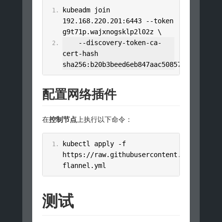
kubeadm join 
192.168
.
220.201
:
6443
--
token 
g9t71p
.
wajxnogsklp2l02z \
--
discovery
-
token
-
ca
-
cert
-
hash 
sha256
:
b20b3beed6eb847aac5085777e92b2c70
配置网络插件
在
控制节点
上执行以下命令：
kubectl apply 
-
f 
https
://
raw
.
githubusercontent
.
com
/
coreos
flannel
.
yml
测试