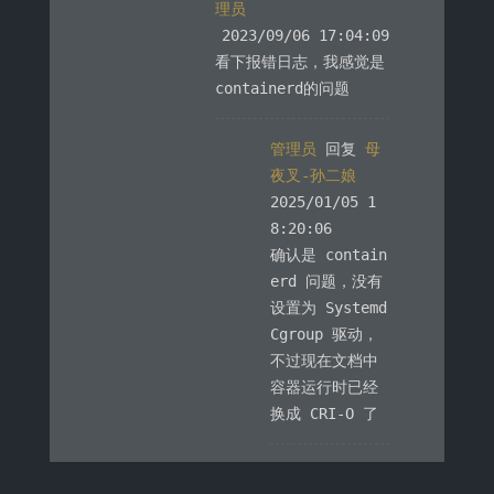
理员
2023/09/06 17:04:09
看下报错日志，我感觉是
containerd的问题
管理员
回复
母
夜叉-孙二娘
2025/01/05 1
8:20:06
确认是 contain
erd 问题，没有
设置为 Systemd
Cgroup 驱动，
不过现在文档中
容器运行时已经
换成 CRI-O 了