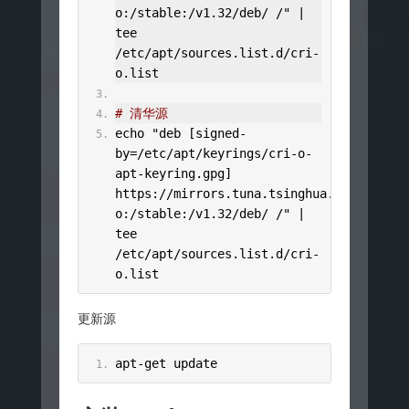
o:/stable:/v1.32/deb/ /"
|
tee 
/
etc
/
apt
/
sources
.
list
.
d
/
cri
-
o
.
list
# 清华源
echo 
"deb [signed-
by=/etc/apt/keyrings/cri-o-
apt-keyring.gpg] 
https://mirrors.tuna.tsinghua.edu.cn/kub
o:/stable:/v1.32/deb/ /"
|
tee 
/
etc
/
apt
/
sources
.
list
.
d
/
cri
-
o
.
list
更新源
apt
-
get update