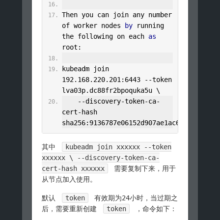
Then
 you can join any number 
of worker nodes 
by
 running 
the following on each 
as
root
:
kubeadm join 
192.168
.
220.201
:
6443
--
token 
lva03p
.
dc88fr2bpoquka5u \
--
discovery
-
token
-
ca
-
cert
-
hash 
sha256
:
9136787e06152d907ae1ac62b61ce87ab
其中
kubeadm join xxxxxx --token
xxxxxx \ --discovery-token-ca-
cert-hash xxxxxx
需要复制下来，用于
从节点加入使用。
默认
token
有效期为24小时，当过期之
后，需要重新创建
token
，命令如下：