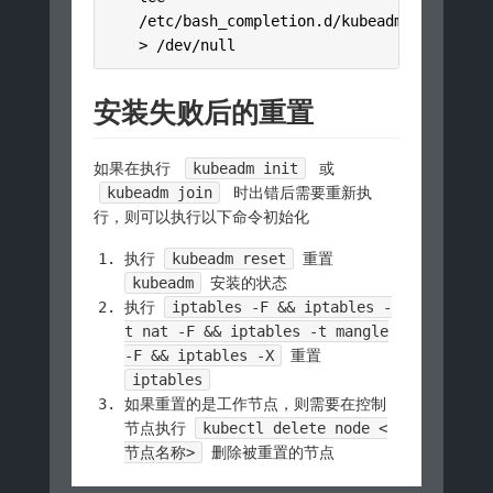
/
etc
/
bash_completion
.
d
/
kubeadm 
>
/
dev
/
null
安装失败后的重置
如果在执行
kubeadm init
或
kubeadm join
时出错后需要重新执
行，则可以执行以下命令初始化
执行
kubeadm reset
重置
kubeadm
安装的状态
执行
iptables -F && iptables -
t nat -F && iptables -t mangle
-F && iptables -X
重置
iptables
如果重置的是工作节点，则需要在控制
节点执行
kubectl delete node <
节点名称>
删除被重置的节点