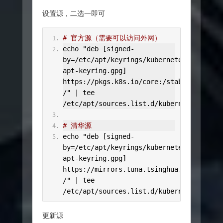
设置源，二选一即可
# 官方源（需要可以访问外网）
echo 
"deb [signed-
by=/etc/apt/keyrings/kubernetes-
apt-keyring.gpg] 
https://pkgs.k8s.io/core:/stable:/v1.32/d
/"
|
 tee 
/
etc
/
apt
/
sources
.
list
.
d
/
kubernetes
.
list
# 清华源
echo 
"deb [signed-
by=/etc/apt/keyrings/kubernetes-
apt-keyring.gpg] 
https://mirrors.tuna.tsinghua.edu.cn/kub
/"
|
 tee 
/
etc
/
apt
/
sources
.
list
.
d
/
kubernetes
.
list
更新源