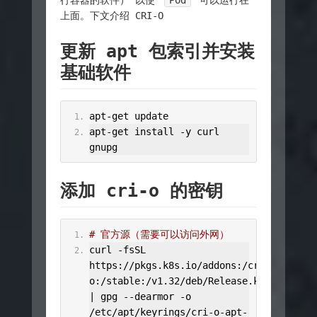
行容器的软件） 以使
Pod
可以运行在
上面。下文介绍 CRI-O
更新 apt 包索引并安装
基础软件
apt
-
get update
apt
-
get install 
-
y curl 
gnupg
添加 cri-o 的密钥
# 官方源（需要可以访问外网）
curl 
-
fsSL 
https
://
pkgs
.
k8s
.
io
/
addons
:/
cri
-
o
:/
stable
:/
v1
.
32
/
deb
/
Release
.
key 
|
 gpg 
--
dearmor 
-
o 
/
etc
/
apt
/
keyrings
/
cri
-
o
-
apt
-