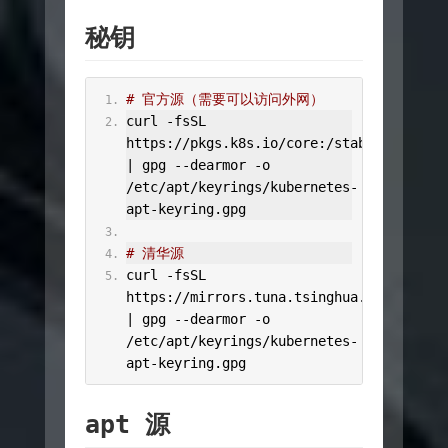
秘钥
# 官方源（需要可以访问外网）
curl 
-
fsSL 
https
://
pkgs
.
k8s
.
io
/
core
:/
stable
:/
v1
.
32
/
|
 gpg 
--
dearmor 
-
o 
/
etc
/
apt
/
keyrings
/
kubernetes
-
apt
-
keyring
.
gpg
# 清华源
curl 
-
fsSL 
https
://
mirrors
.
tuna
.
tsinghua
.
edu
.
cn
/
kub
|
 gpg 
--
dearmor 
-
o 
/
etc
/
apt
/
keyrings
/
kubernetes
-
apt
-
keyring
.
gpg
apt 源