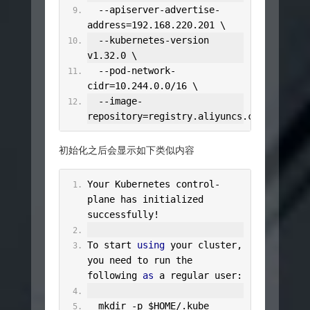
--
apiserver
-
advertise
-
address
=
192.168
.
220.201
 \
--
kubernetes
-
version 
v1
.
32.0
 \
--
pod
-
network
-
cidr
=
10.244
.
0.0
/
16
 \
--
image
-
repository
=
registry
.
aliyuncs
.
com
/
google_
初始化之后会显示如下类似内容
Your
Kubernetes
 control
-
plane has initialized 
successfully
!
To
 start 
using
 your cluster
,
you need to run the 
following 
as
 a regular user
:
  mkdir 
-
p $HOME
/.
kube