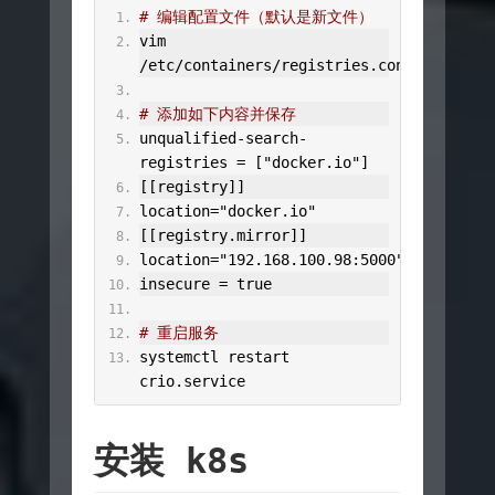
# 编辑配置文件（默认是新文件）
vim 
/
etc
/
containers
/
registries
.
conf
# 添加如下内容并保存
unqualified
-
search
-
registries 
=
[
"docker.io"
]
[[
registry
]]
location
=
"docker.io"
[[
registry
.
mirror
]]
location
=
"192.168.100.98:5000"
insecure 
=
 true
# 重启服务
systemctl restart 
crio
.
service
安装 k8s