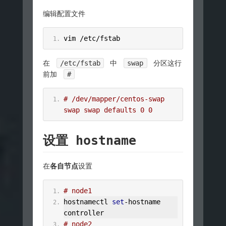
编辑配置文件
vim 
/
etc
/
fstab
在
/etc/fstab
中
swap
分区这行
前加
#
# /dev/mapper/centos-swap 
swap swap defaults 0 0
设置 hostname
在
各自节点
设置
# node1
hostnamectl 
set
-
hostname 
controller
# node2