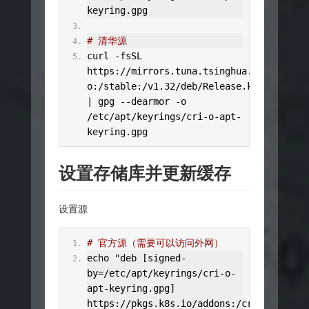
keyring
.
gpg
# 清华源
curl 
-
fsSL 
https
://
mirrors
.
tuna
.
tsinghua
.
edu
.
cn
/
kub
o
:/
stable
:/
v1
.
32
/
deb
/
Release
.
key 
|
 gpg 
--
dearmor 
-
o 
/
etc
/
apt
/
keyrings
/
cri
-
o
-
apt
-
keyring
.
gpg
设置存储库并更新缓存
设置源
# 官方源（需要可以访问外网）
echo 
"deb [signed-
by=/etc/apt/keyrings/cri-o-
apt-keyring.gpg] 
https://pkgs.k8s.io/addons:/cri-