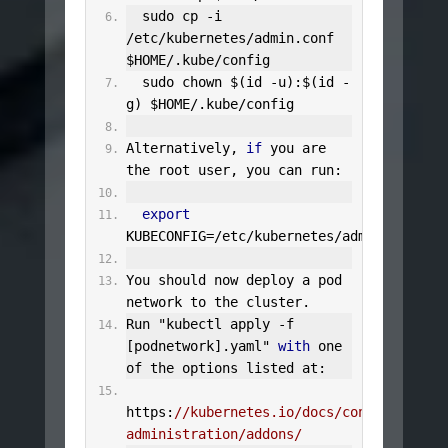
  sudo cp 
-
i 
/
etc
/
kubernetes
/
admin
.
conf 
$HOME
/.
kube
/
config
  sudo chown $
(
id 
-
u
):
$
(
id 
-
g
)
 $HOME
/.
kube
/
config
Alternatively
,
if
 you are 
the root user
,
 you can run
:
export
KUBECONFIG
=
/etc/
kubernetes
/
admin
.
conf
You
 should now deploy a pod 
network to the cluster
.
Run
"kubectl apply -f 
[podnetwork].yaml"
with
 one 
of the options listed at
:
https
:
//kubernetes.io/docs/concepts/clus
administration/addons/