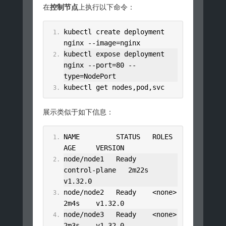
在
控制节点
上执行以下命令：
kubectl create deployment 
nginx 
--
image
=
nginx
kubectl expose deployment 
nginx 
--
port
=
80
--
type
=
NodePort
kubectl get nodes
,
pod
,
svc
展示类似于如下信息：
NAME         STATUS   ROLES           
AGE     VERSION
node
/
node1   
Ready
control
-
plane   
2m22s
v1
.
32.0
node
/
node2   
Ready
<none>
2m4s
    v1
.
32.0
node
/
node3   
Ready
<none>
2m3s
    v1
.
32.0