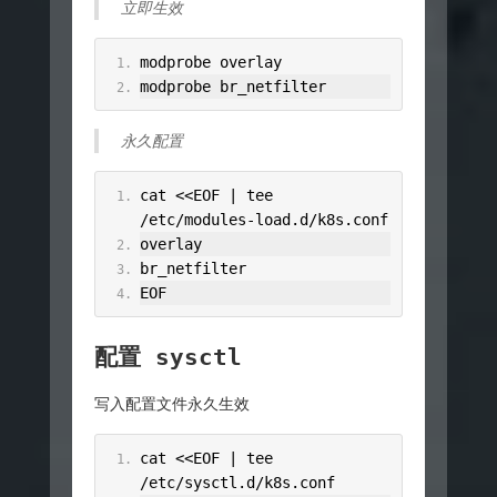
立即生效
modprobe overlay
modprobe br_netfilter
永久配置
cat 
<<
EOF 
|
 tee 
/
etc
/
modules
-
load
.
d
/
k8s
.
conf
overlay
br_netfilter
EOF
配置 sysctl
写入配置文件永久生效
cat 
<<
EOF 
|
 tee 
/
etc
/
sysctl
.
d
/
k8s
.
conf