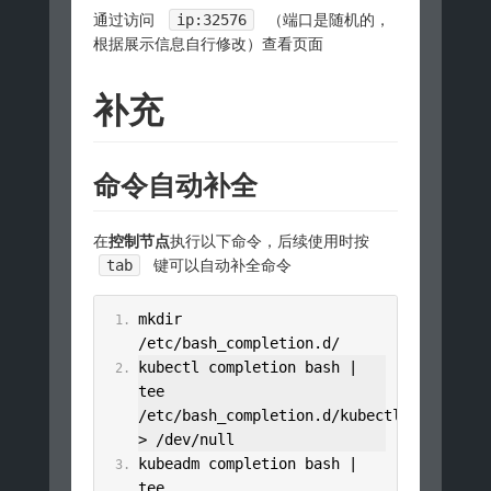
通过访问
ip:32576
（端口是随机的，
根据展示信息自行修改）查看页面
补充
命令自动补全
在
控制节点
执行以下命令，后续使用时按
tab
键可以自动补全命令
mkdir 
/
etc
/
bash_completion
.
d
/
kubectl completion bash 
|
tee 
/
etc
/
bash_completion
.
d
/
kubectl 
>
/
dev
/
null
kubeadm completion bash 
|
tee 