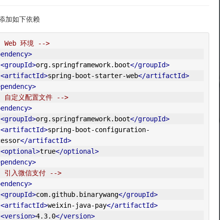
添加如下依赖
- Web 环境 -->
pendency>
<groupId>
org.springframework.boot
</groupId>
<artifactId>
spring-boot-starter-web
</artifactId>
ependency>
-- 自定义配置文件 -->
pendency>
<groupId>
org.springframework.boot
</groupId>
<artifactId>
spring-boot-configuration-
cessor
</artifactId>
<optional>
true
</optional>
ependency>
- 引入微信支付 -->
pendency>
<groupId>
com.github.binarywang
</groupId>
<artifactId>
weixin-java-pay
</artifactId>
<version>
4.3.0
</version>