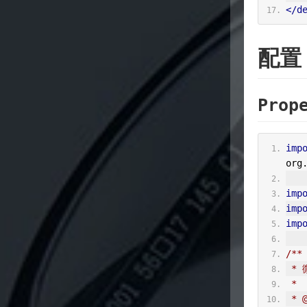
</d
配置
Pro
imp
org
imp
imp
imp
/**
 
 *
 * 