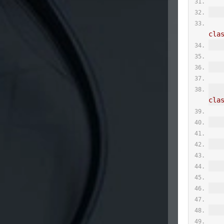
     * apiclient_key.pem 证书文件
cla
     * apiclient_cert.pem 证书文件
cla