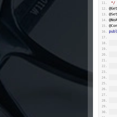
 */
@Ge
@Se
@No
@Co
pub