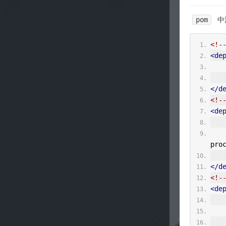
pom
中
<!-
<de
</d
<!
<de
pro
</d
<!-
<de