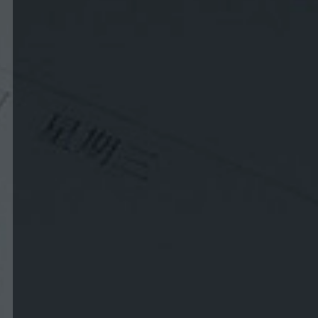
operties
;