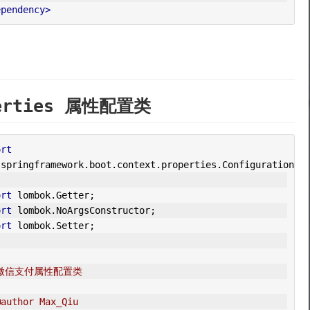
ependency>
perties 属性配置类
ort
.
springframework
.
boot
.
context
.
properties
.
ConfigurationPr
ort
 lombok
.
Getter
;
ort
 lombok
.
NoArgsConstructor
;
ort
 lombok
.
Setter
;
* 微信支付属性配置类
@author Max_Qiu