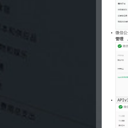
微信公
管理
APIv