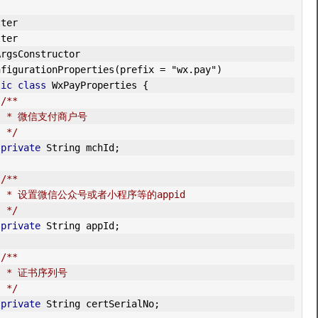
tter
tter
ArgsConstructor
nfigurationProperties
(
prefix 
=
"wx.pay"
)
lic
class
WxPayProperties
{
/**
     * 微信支付商户号
     */
private
String
 mchId
;
/**
     * 设置微信公众号或者小程序等的appid
     */
private
String
 appId
;
/**
     * 证书序列号
     */
private
String
 certSerialNo
;