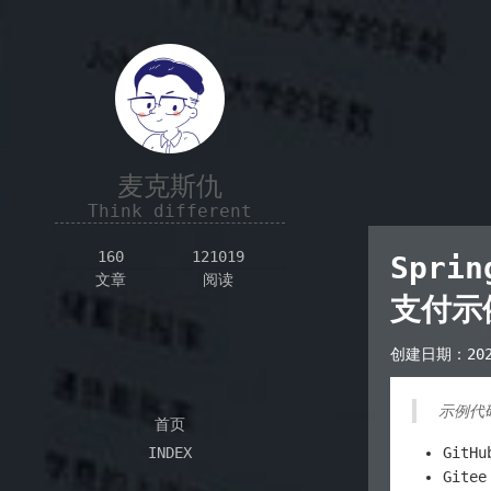
麦克斯仇
Think different
160
121019
Sprin
文章
阅读
支付示
创建日期：
20
示例代
首页
INDEX
GitH
Gite