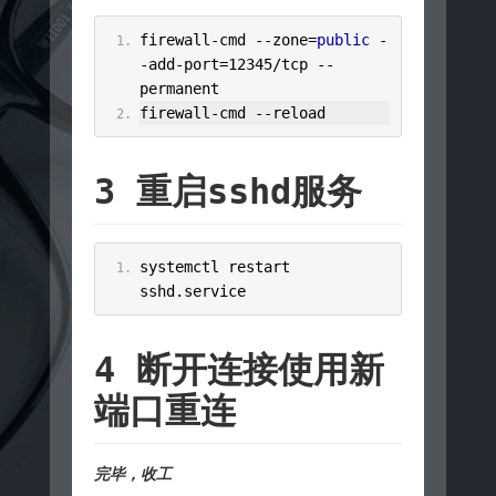
firewall
-
cmd 
--
zone
=
public
-
-
add
-
port
=
12345
/
tcp 
--
permanent
firewall
-
cmd 
--
reload
3 重启sshd服务
systemctl restart 
sshd
.
service
4 断开连接使用新
端口重连
完毕，收工